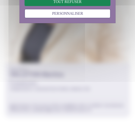
TOUT REFUSER
PERSONNALISER
COLLÈGE 4
VALLETON Martine
Commission
TRANSPORTS, INFRASTRUCTURES, MOBILITÉS
PERSONNALITÉS QUALIFIÉES NOMMÉES PAR LE PRÉFET DE RÉGION
martine.valleton@ceser.iledefrance.fr