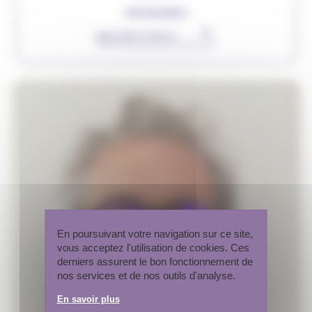
ORGANISMES
▾
Rechercher
En poursuivant votre navigation sur ce site,
vous acceptez l'utilisation de cookies. Ces
derniers assurent le bon fonctionnement de
nos services et de nos outils d'analyse.
En savoir plus