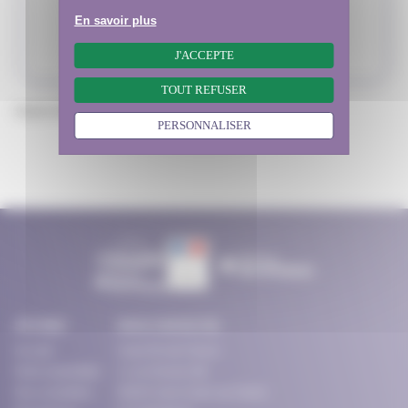
ORGANISMES
▾
En savoir plus
Rechercher
J'ACCEPTE
TOUT REFUSER
Aucun résultat.
PERSONNALISER
SITE MAP
NOUS CONTACTER
Accueil
Ceser Île-de-France
Notre assemblée
2, rue Simone Veil
Nos conseillers
93400 Saint-Ouen-sur-Seine