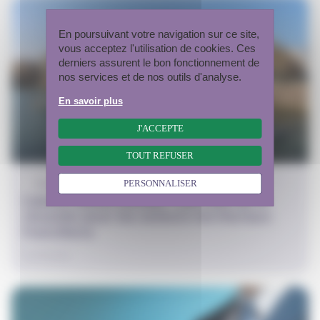
En poursuivant votre navigation sur ce site,
vous acceptez l'utilisation de cookies. Ces
derniers assurent le bon fonctionnement de
nos services et de nos outils d'analyse.
En savoir plus
J'ACCEPTE
TOUT REFUSER
PERSONNALISER
TRAVAUX
Liaison Seine-Escaut : Les clés de la
réussite pour les acteurs territoriaux
franciliens
12/12/2025