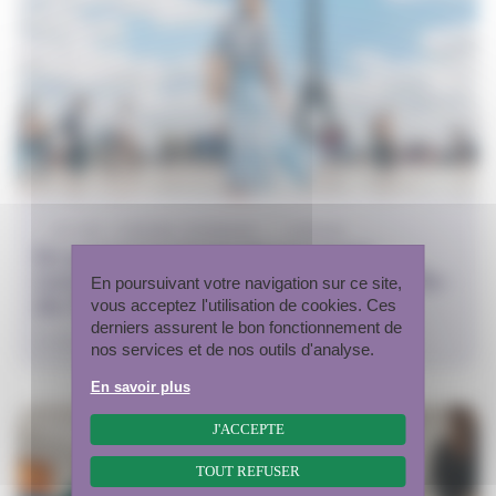
CULTURE, TOURISME, PATRIMOINE
TOURISME
En quoi le tourisme de proximité
constitue-t-il une opportunité pour l’Île-
En poursuivant votre navigation sur ce site,
de-France ?
vous acceptez l'utilisation de cookies. Ces
derniers assurent le bon fonctionnement de
17/11/2025
nos services et de nos outils d'analyse.
En savoir plus
J'ACCEPTE
TOUT REFUSER