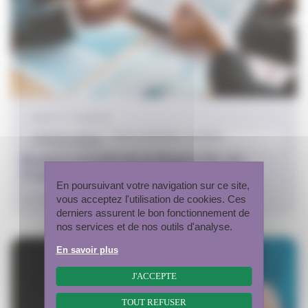
BUDGET ET FINANCES
FINANCES, BUDGET, FONDS EUROPÉENS, AFFAIRES
INTERNATIONALES
Budget primitif de la Région Île-de-
France pour 2026
En poursuivant votre navigation sur ce site,
vous acceptez l'utilisation de cookies. Ces
12/12/2025
derniers assurent le bon fonctionnement de
nos services et de nos outils d'analyse.
En savoir plus
J'ACCEPTE
TOUT REFUSER