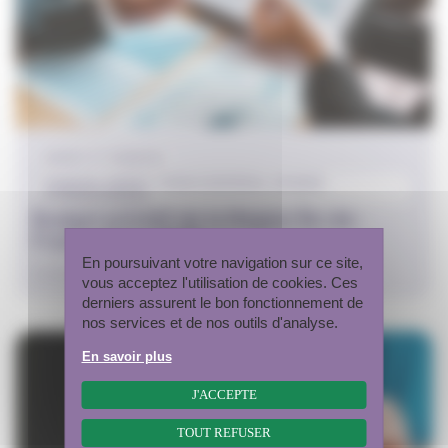
BUDGET ET FINANCES
FINANCES, BUDGET, FONDS EUROPÉENS, AFFAIRES
INTERNATIONALES
Budget primitif de la Région Île-de-
France pour 2026
En poursuivant votre navigation sur ce site,
12/12/2025
vous acceptez l'utilisation de cookies. Ces
derniers assurent le bon fonctionnement de
nos services et de nos outils d'analyse.
En savoir plus
J'ACCEPTE
TOUT REFUSER