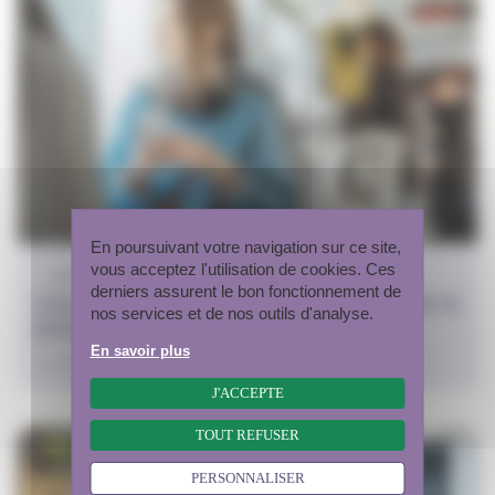
En poursuivant votre navigation sur ce site,
vous acceptez l'utilisation de cookies. Ces
EMPLOI, FORMATION, PARCOURS PROFESSIONNELS
derniers assurent le bon fonctionnement de
Les politiques régionales en faveur de la
nos services et de nos outils d'analyse.
jeunesse francilienne
En savoir plus
22/06/2026
J'ACCEPTE
TOUT REFUSER
PERSONNALISER