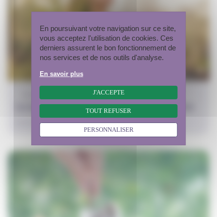
En poursuivant votre navigation sur ce site,
vous acceptez l'utilisation de cookies. Ces
derniers assurent le bon fonctionnement de
nos services et de nos outils d'analyse.
En savoir plus
J'ACCEPTE
VIE ASSOCIATIVE, SANTÉ, SOLIDARITÉ, SPORTS, HANDICAP
La santé des femmes en Île-de-France
TOUT REFUSER
18/05/2026
PERSONNALISER