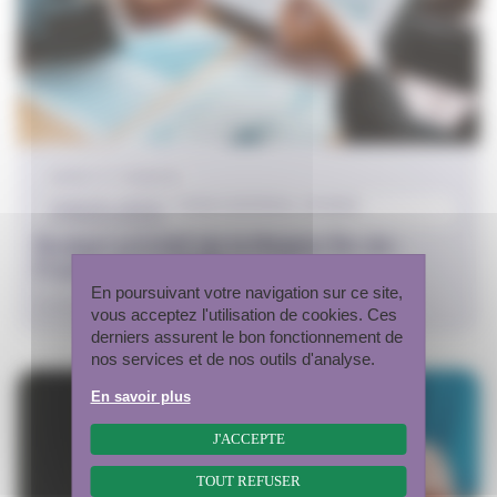
BUDGET ET FINANCES
FINANCES, BUDGET, FONDS EUROPÉENS, AFFAIRES
INTERNATIONALES
Budget primitif de la Région Île-de-
France pour 2026
En poursuivant votre navigation sur ce site,
12/12/2025
vous acceptez l'utilisation de cookies. Ces
derniers assurent le bon fonctionnement de
nos services et de nos outils d'analyse.
En savoir plus
J'ACCEPTE
TOUT REFUSER