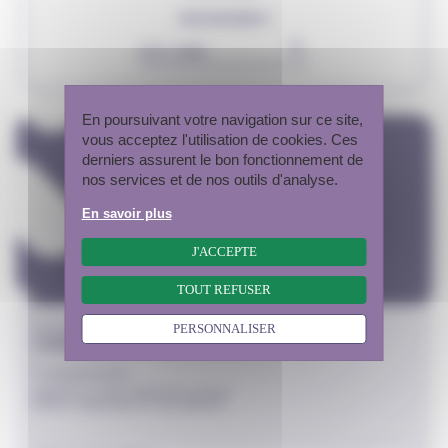
ORGANISMES
▾
Rechercher
En poursuivant votre navigation sur ce site,
vous acceptez l'utilisation de cookies. Ces
derniers assurent le bon fonctionnement de
nos services et de nos outils d'analyse.
En savoir plus
J'ACCEPTE
TOUT REFUSER
COLLÈGE 2
PERSONNALISER
ZABE Eric
Commissions
HABITAT ET POLITIQUE DE LA VILLE
SANTÉ, HANDICAP ET SOLIDARITÉ