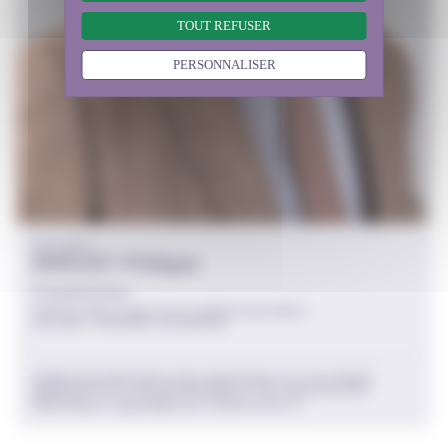
TOUT REFUSER
PERSONNALISER
COLLÈGE 3
WAGUET Philippe
Commissions
AGRICULTURE, RURALITÉ ET ESPACES NATURELS
CULTURE, TOURISME, PATRIMOINE
FÉDÉRATION RÉGIONALE DES CHASSEURS D'ILE-DE-FRANCE
REPRÉSENTANTS DES ORGANISMES ET DES ASSOCIATIONS
philippe.waguet@ceser.iledefrance.fr