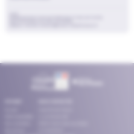
SNCF
REPRÉSENTANTS DES ENTREPRISES ET DES ACTIVITÉS
PROFESSIONNELLES NON SALARIÉES
jean-michel.richard@ceser.iledefrance.fr
SITE MAP
NOUS CONTACTER
Accueil
Ceser Île-de-France
Notre assemblée
2, rue Simone Veil
Nos conseillers
93400 Saint-Ouen-sur-Seine
Nos travaux
01 53 85 66 25