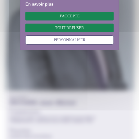
En savoir plus
J'ACCEPTE
TOUT REFUSER
PERSONNALISER
COLLÈGE 1
RICHARD Jean-Michel
Commissions
AGRICULTURE, RURALITÉ ET ESPACES NATURELS
TRANSPORTS, INFRASTRUCTURES, MOBILITÉS
Fonction
SECRÉTAIRE DE BUREAU