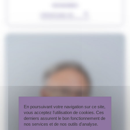
ORGANISMES
▾
Rechercher
En poursuivant votre navigation sur ce site,
vous acceptez l'utilisation de cookies. Ces
derniers assurent le bon fonctionnement de
nos services et de nos outils d'analyse.