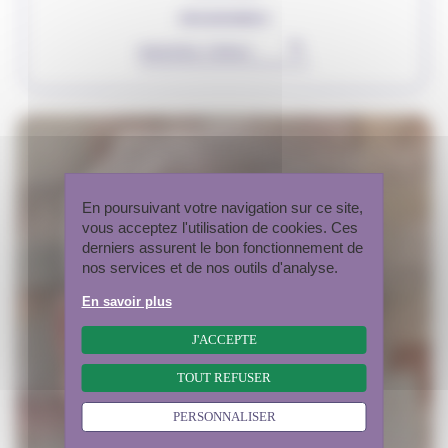
ORGANISMES
▾
Rechercher
En poursuivant votre navigation sur ce site,
vous acceptez l'utilisation de cookies. Ces
derniers assurent le bon fonctionnement de
nos services et de nos outils d'analyse.
En savoir plus
J'ACCEPTE
TOUT REFUSER
PERSONNALISER