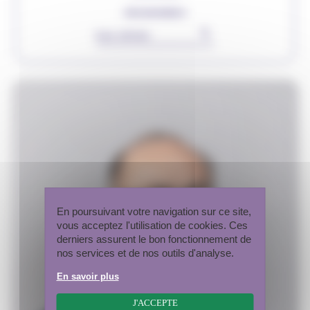
ORGANISMES
▾
Rechercher
En poursuivant votre navigation sur ce site,
vous acceptez l'utilisation de cookies. Ces
derniers assurent le bon fonctionnement de
nos services et de nos outils d'analyse.
En savoir plus
J'ACCEPTE