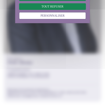
TOUT REFUSER
PERSONNALISER
COLLÈGE 3
HUE Olivier
Commissions
AMÉNAGEMENT DU TERRITOIRE
DÉVELOPPEMENT ÉCONOMIQUE
MUTUALITÉ SOCIALE AGRICOLE
REPRÉSENTANTS DES ORGANISMES ET DES ASSOCIATIONS
olivier.hue@ceser.iledefrance.fr