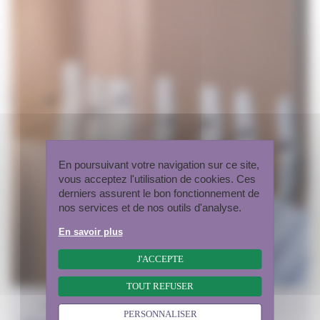
En poursuivant votre navigation sur ce site,
vous acceptez l'utilisation de cookies. Ces
derniers assurent le bon fonctionnement de
nos services et de nos outils d'analyse.
En savoir plus
J'ACCEPTE
TOUT REFUSER
LE MAG
PERSONNALISER